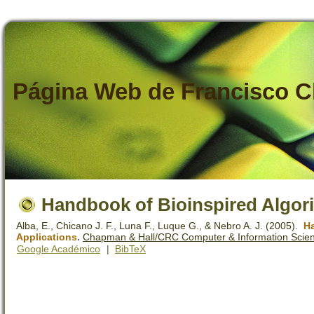
Página Web de Francisco C
Handbook of Bioinspired Algor
Alba, E., Chicano J. F., Luna F., Luque G., & Nebro A. J.
(2005).
Ha
Applications
.
Chapman & Hall/CRC Computer & Information Scienc
Google Académico
|
BibTeX