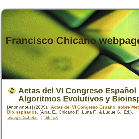
Francisco Chicano webpag
Actas del VI Congreso Español 
Algoritmos Evolutivos y Bioins
[Anonymous]
(2009).
Actas del VI Congreso Español sobre Meta
Bioinspirados
.
(Alba, E., Chicano F., Luna F., & Luque G., Ed.).
Google Scholar
|
BibTeX